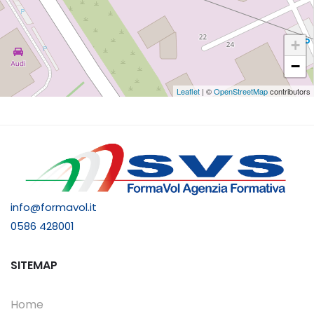
+
−
Leaflet
| ©
OpenStreetMap
contributors
info@formavol.it
0586 428001
SITEMAP
Home