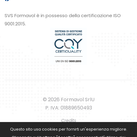
SVS Formavol è in possesso della certificazione ISO
9001:2015.
© 2026 Formavol SrlU
P. IVA: 01889650493
Credits
Dati societari
Questo sito usa cookies per fornirti un'esperienza migliore.